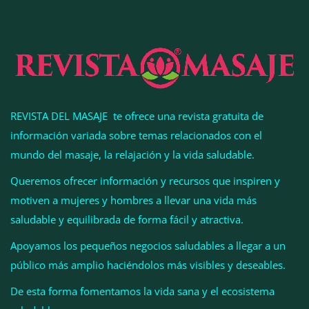
profesional
REVISTA DEL MASAJE te ofrece una revista gratuita de
información variada sobre temas relacionados con el
mundo del masaje, la relajación y la vida saludable.
Queremos ofrecer información y recursos que inspiren y
motiven a mujeres y hombres a llevar una vida más
Esenzzia da la bienvenida a agosto con
saludable y equilibrada de forma fácil y atractiva.
descuentos del 15% en todo su catálogo de
Apoyamos los pequeños negocios saludables a llegar a un
perfumes de equivalencia
público más amplio haciéndolos más visibles y deseables.
De esta forma fomentamos la vida sana y el ecosistema