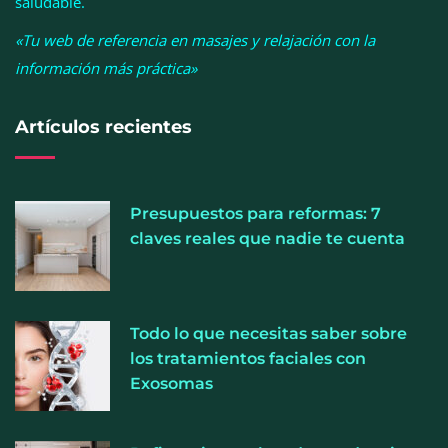
saludable.
«Tu web de referencia en masajes y relajación con la
información más práctica»
Artículos recientes
Presupuestos para reformas: 7
La luz roja, el nuevo aftersun, actúa en la
claves reales que nadie te cuenta
recuperación de la piel después del sol
La medicina estética gira hacia la naturalidad:
Todo lo que necesitas saber sobre
cada vez más pacientes buscan verse mejor sin
los tratamientos faciales con
cambiar sus rasgos, según la Clínica Mética
Exosomas