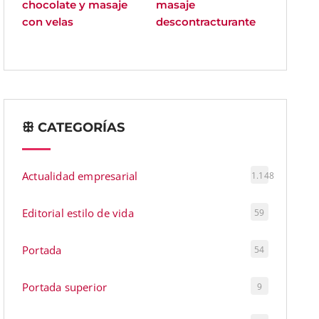
chocolate y masaje
masaje
con velas
descontracturante
ꕥ CATEGORÍAS
Actualidad empresarial
1.148
Editorial estilo de vida
59
Portada
54
Portada superior
9