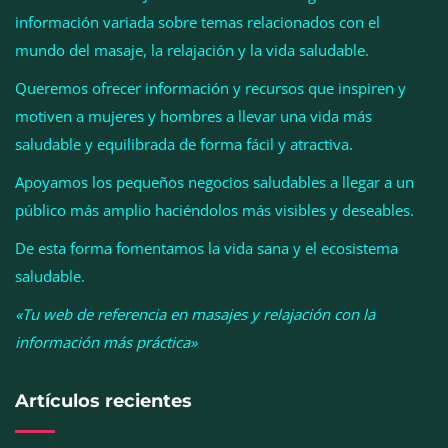
información variada sobre temas relacionados con el
mundo del masaje, la relajación y la vida saludable.
Queremos ofrecer información y recursos que inspiren y
motiven a mujeres y hombres a llevar una vida más
Esenzzia da la bienvenida a agosto con
saludable y equilibrada de forma fácil y atractiva.
descuentos del 15% en todo su catálogo de
Apoyamos los pequeños negocios saludables a llegar a un
perfumes de equivalencia
público más amplio haciéndolos más visibles y deseables.
De esta forma fomentamos la vida sana y el ecosistema
saludable.
«Tu web de referencia en masajes y relajación con la
información más práctica»
Artículos recientes