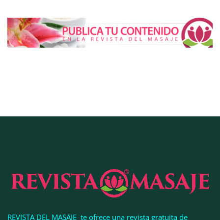
COMPALISS de LYSOTRIC: cuando un solo
producto multiplica las posibilidades del salón
profesional
REVISTA DEL MASAJE te ofrece una revista gratuita de