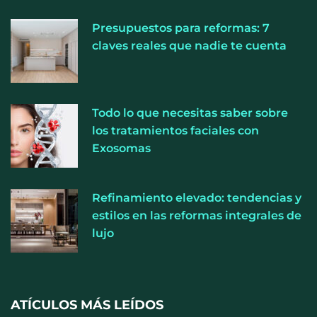
Presupuestos para reformas: 7
La luz roja, el nuevo aftersun, actúa en la
claves reales que nadie te cuenta
recuperación de la piel después del sol
La medicina estética gira hacia la naturalidad:
Todo lo que necesitas saber sobre
cada vez más pacientes buscan verse mejor sin
los tratamientos faciales con
cambiar sus rasgos, según la Clínica Mética
Exosomas
Refinamiento elevado: tendencias y
estilos en las reformas integrales de
lujo
ATÍCULOS MÁS LEÍDOS