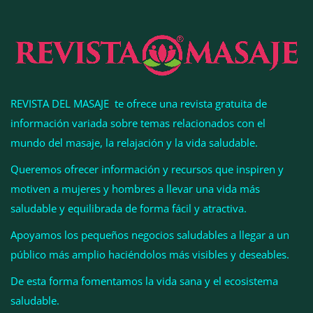
REVISTA DEL MASAJE te ofrece una revista gratuita de
información variada sobre temas relacionados con el
mundo del masaje, la relajación y la vida saludable.
Queremos ofrecer información y recursos que inspiren y
motiven a mujeres y hombres a llevar una vida más
La luz roja, el nuevo aftersun, actúa en la
saludable y equilibrada de forma fácil y atractiva.
recuperación de la piel después del sol
Apoyamos los pequeños negocios saludables a llegar a un
público más amplio haciéndolos más visibles y deseables.
La medicina estética gira hacia la naturalidad:
cada vez más pacientes buscan verse mejor sin
De esta forma fomentamos la vida sana y el ecosistema
cambiar sus rasgos, según la Clínica Mética
saludable.