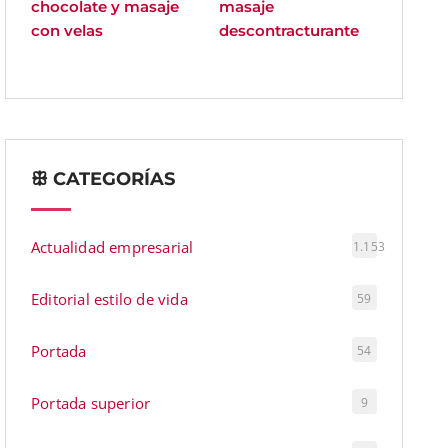
chocolate y masaje
masaje
con velas
descontracturante
ꕥ CATEGORÍAS
Actualidad empresarial
1.153
Editorial estilo de vida
59
Portada
54
Portada superior
9