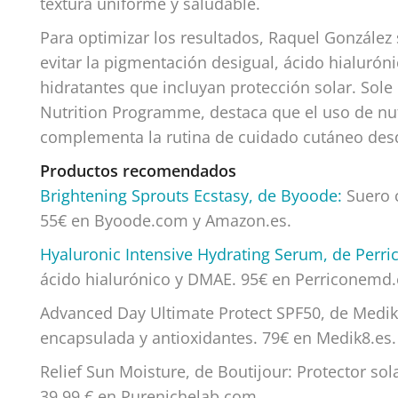
textura uniforme y saludable.
Para optimizar los resultados, Raquel González
evitar la pigmentación desigual, ácido hialurón
hidratantes que incluyan protección solar. Sole
Nutrition Programme, destaca que el uso de nut
complementa la rutina de cuidado cutáneo desde
Productos recomendados
Brightening Sprouts Ecstasy, de Byoode:
Suero c
55€ en Byoode.com y Amazon.es.
Hyaluronic Intensive Hydrating Serum, de Perr
ácido hialurónico y DMAE. 95€ en Perriconemd.
Advanced Day Ultimate Protect SPF50, de Medik8:
encapsulada y antioxidantes. 79€ en Medik8.es.
Relief Sun Moisture, de Boutijour: Protector so
39,99 € en Purenichelab.com.