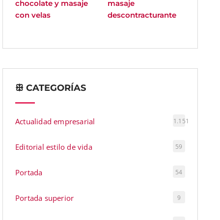
chocolate y masaje
masaje
con velas
descontracturante
ꕥ CATEGORÍAS
Actualidad empresarial
1.151
Editorial estilo de vida
59
Portada
54
Portada superior
9