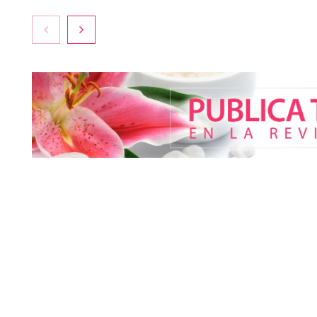
La medicina es
hacia la natur
más pacientes
mejor sin camb
según la Clíni
La luz roja, el nuevo aftersun,
actúa en la recuperación de la
piel después del sol