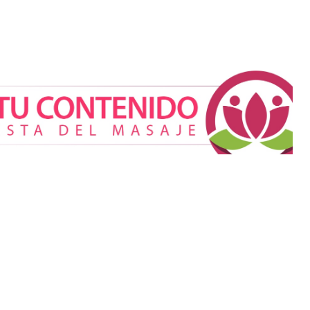
tética gira
alidad: cada vez
 buscan verse
iar sus rasgos,
ca Mética
Cistitis en verano: hidratación,
higiene y evitar la humedad
prolongada, claves para
prevenir una de las
infecciones más frecuentes