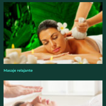
Cistitis en verano: hidratación, higiene y evitar la
humedad prolongada, claves para prevenir una de
las infecciones más frecuentes
Masaje relajante
El entrenamiento femenino cambia de objetivo: la
fuerza y la salud ganan terreno a la clásica
‘pérdida de peso’, según Distrito Estudio