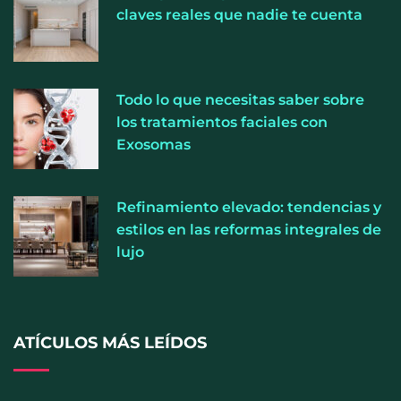
La luz roja, el nuevo aftersun, actúa en la
claves reales que nadie te cuenta
recuperación de la piel después del sol
La medicina estética gira hacia la naturalidad:
Todo lo que necesitas saber sobre
cada vez más pacientes buscan verse mejor sin
los tratamientos faciales con
cambiar sus rasgos, según la Clínica Mética
Exosomas
Refinamiento elevado: tendencias y
estilos en las reformas integrales de
lujo
ATÍCULOS MÁS LEÍDOS