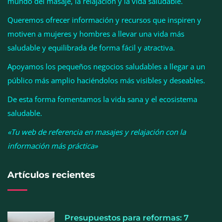
mundo del masaje, la relajación y la vida saludable.
Queremos ofrecer información y recursos que inspiren y
motiven a mujeres y hombres a llevar una vida más
Esenzzia da la bienvenida a agosto con
saludable y equilibrada de forma fácil y atractiva.
descuentos del 15% en todo su catálogo de
Apoyamos los pequeños negocios saludables a llegar a un
perfumes de equivalencia
público más amplio haciéndolos más visibles y deseables.
De esta forma fomentamos la vida sana y el ecosistema
saludable.
«Tu web de referencia en masajes y relajación con la
información más práctica»
Artículos recientes
Presupuestos para reformas: 7