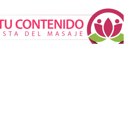
 buscan verse
iar sus rasgos,
ca Mética
Cistitis en verano: hidratación,
higiene y evitar la humedad
prolongada, claves para
prevenir una de las
infecciones más frecuentes
ura incorpora
Allianz: el calor dispara los