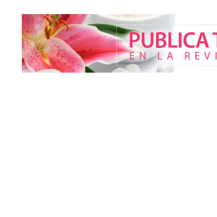
más pacientes
mejor sin camb
según la Clíni
La luz roja, el nuevo aftersun,
actúa en la recuperación de la
piel después del sol
El entrenamiento femenino
Perfumería La