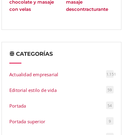
chocolate y masaje
masaje
con velas
descontracturante
ꕥ CATEGORÍAS
Actualidad empresarial
1.151
Editorial estilo de vida
59
Portada
54
Portada superior
9