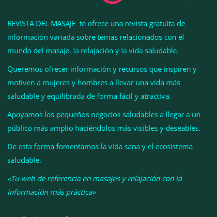
REVISTA DEL MASAJE te ofrece una revista gratuita de
información variada sobre temas relacionados con el
mundo del masaje, la relajación y la vida saludable.
Queremos ofrecer información y recursos que inspiren y
motiven a mujeres y hombres a llevar una vida más
Esenzzia da la bienvenida a agosto con
saludable y equilibrada de forma fácil y atractiva.
descuentos del 15% en todo su catálogo de
Apoyamos los pequeños negocios saludables a llegar a un
perfumes de equivalencia
público más amplio haciéndolos más visibles y deseables.
De esta forma fomentamos la vida sana y el ecosistema
saludable.
«Tu web de referencia en masajes y relajación con la
información más práctica»