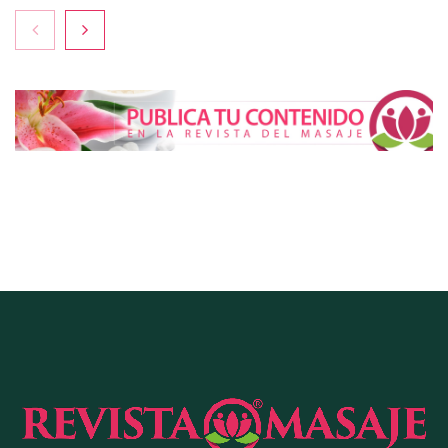
COMPALISS de LYSOTRIC: cuando un solo
producto multiplica las posibilidades del salón
profesional