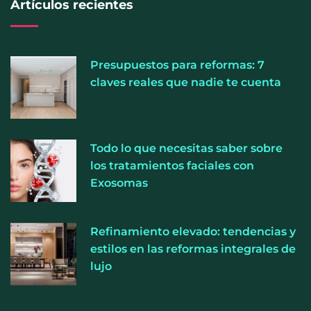
Artículos recientes
Presupuestos para reformas: 7
La luz roja, el nuevo aftersun, actúa en la
claves reales que nadie te cuenta
recuperación de la piel después del sol
La medicina estética gira hacia la naturalidad:
Todo lo que necesitas saber sobre
cada vez más pacientes buscan verse mejor sin
los tratamientos faciales con
cambiar sus rasgos, según la Clínica Mética
Exosomas
Refinamiento elevado: tendencias y
estilos en las reformas integrales de
lujo