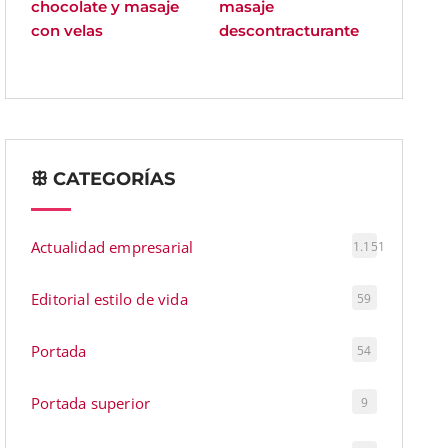
chocolate y masaje
masaje
con velas
descontracturante
ꕥ CATEGORÍAS
Actualidad empresarial
1.151
Editorial estilo de vida
59
Portada
54
Portada superior
9