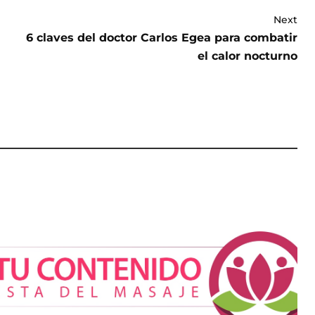
Next
6 claves del doctor Carlos Egea para combatir
el calor nocturno
tética gira
alidad: cada vez
 buscan verse
iar sus rasgos,
ca Mética
Cistitis en verano: hidratación,