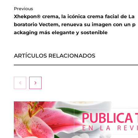
Previous
Xhekpon® crema, la icónica crema facial de La
boratorio Vectem, renueva su imagen con un p
ackaging más elegante y sostenible
ARTÍCULOS RELACIONADOS
La medicina es
hacia la natur
más pacientes
mejor sin camb
según la Clíni
La luz roja, el nuevo aftersun,