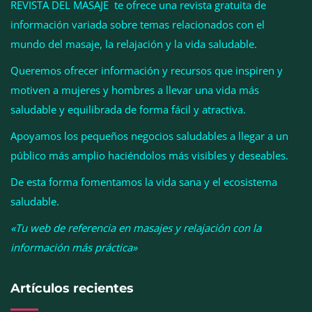
REVISTA DEL MASAJE te ofrece una revista gratuita de
información variada sobre temas relacionados con el
mundo del masaje, la relajación y la vida saludable.
Queremos ofrecer información y recursos que inspiren y
motiven a mujeres y hombres a llevar una vida más
saludable y equilibrada de forma fácil y atractiva.
Apoyamos los pequeños negocios saludables a llegar a un
público más amplio haciéndolos más visibles y deseables.
Cistitis en verano: hidratación, higiene y evitar la
humedad prolongada, claves para prevenir una de
De esta forma fomentamos la vida sana y el ecosistema
las infecciones más frecuentes
saludable.
«Tu web de referencia en masajes y relajación con la
información más práctica»
Artículos recientes