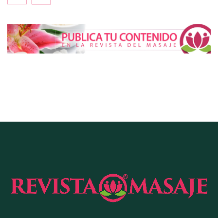
La luz roja, el nuevo aftersun, actúa en la
recuperación de la piel después del sol
La medicina estética gira hacia la naturalidad:
cada vez más pacientes buscan verse mejor sin
cambiar sus rasgos, según la Clínica Mética