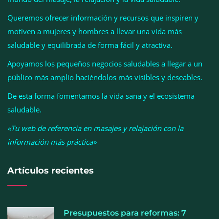
Queremos ofrecer información y recursos que inspiren y
motiven a mujeres y hombres a llevar una vida más
La luz roja, el nuevo aftersun, actúa en la
saludable y equilibrada de forma fácil y atractiva.
recuperación de la piel después del sol
Apoyamos los pequeños negocios saludables a llegar a un
público más amplio haciéndolos más visibles y deseables.
La medicina estética gira hacia la naturalidad:
cada vez más pacientes buscan verse mejor sin
De esta forma fomentamos la vida sana y el ecosistema
cambiar sus rasgos, según la Clínica Mética
saludable.
«Tu web de referencia en masajes y relajación con la
información más práctica»
Artículos recientes
Presupuestos para reformas: 7