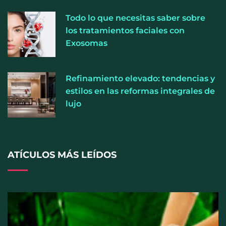
La medicina estética gira hacia la naturalidad:
Todo lo que necesitas saber sobre
cada vez más pacientes buscan verse mejor sin
los tratamientos faciales con
cambiar sus rasgos, según la Clínica Mética
Exosomas
Refinamiento elevado: tendencias y
estilos en las reformas integrales de
lujo
ATÍCULOS MÁS LEÍDOS
Cistitis en verano: hidratación, higiene y evitar la
humedad prolongada, claves para prevenir una de
las infecciones más frecuentes