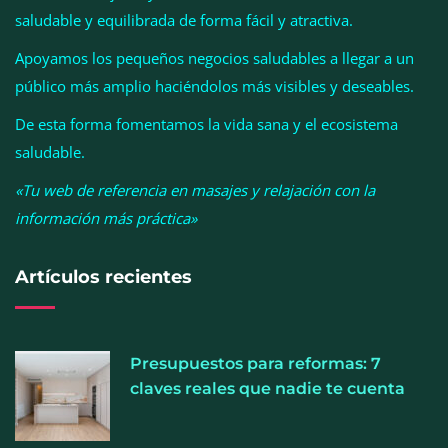
Esenzzia da la bienvenida a agosto con
saludable y equilibrada de forma fácil y atractiva.
descuentos del 15% en todo su catálogo de
Apoyamos los pequeños negocios saludables a llegar a un
perfumes de equivalencia
público más amplio haciéndolos más visibles y deseables.
De esta forma fomentamos la vida sana y el ecosistema
saludable.
«Tu web de referencia en masajes y relajación con la
información más práctica»
Artículos recientes
Presupuestos para reformas: 7
La luz roja, el nuevo aftersun, actúa en la
claves reales que nadie te cuenta
recuperación de la piel después del sol