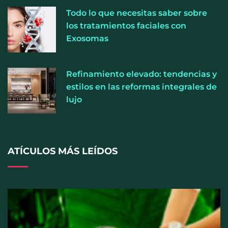
La medicina estética gira hacia la naturalidad:
Todo lo que necesitas saber sobre
cada vez más pacientes buscan verse mejor sin
los tratamientos faciales con
cambiar sus rasgos, según la Clínica Mética
Exosomas
Refinamiento elevado: tendencias y
estilos en las reformas integrales de
lujo
ATÍCULOS MÁS LEÍDOS
Cistitis en verano: hidratación, higiene y evitar la
humedad prolongada, claves para prevenir una de
las infecciones más frecuentes