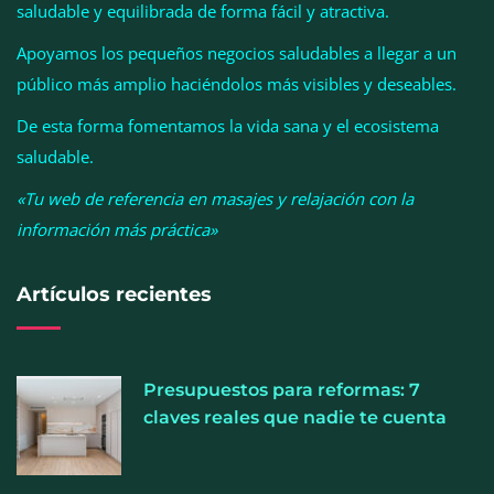
Esenzzia da la bienvenida a agosto con
saludable y equilibrada de forma fácil y atractiva.
descuentos del 15% en todo su catálogo de
Apoyamos los pequeños negocios saludables a llegar a un
perfumes de equivalencia
público más amplio haciéndolos más visibles y deseables.
De esta forma fomentamos la vida sana y el ecosistema
saludable.
«Tu web de referencia en masajes y relajación con la
información más práctica»
Artículos recientes
Presupuestos para reformas: 7
La luz roja, el nuevo aftersun, actúa en la
claves reales que nadie te cuenta
recuperación de la piel después del sol