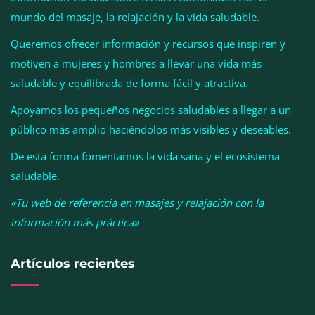
mundo del masaje, la relajación y la vida saludable.
Queremos ofrecer información y recursos que inspiren y
motiven a mujeres y hombres a llevar una vida más
saludable y equilibrada de forma fácil y atractiva.
Apoyamos los pequeños negocios saludables a llegar a un
público más amplio haciéndolos más visibles y deseables.
Cistitis en verano: hidratación, higiene y evitar la
humedad prolongada, claves para prevenir una de
De esta forma fomentamos la vida sana y el ecosistema
las infecciones más frecuentes
saludable.
«Tu web de referencia en masajes y relajación con la
información más práctica»
Artículos recientes