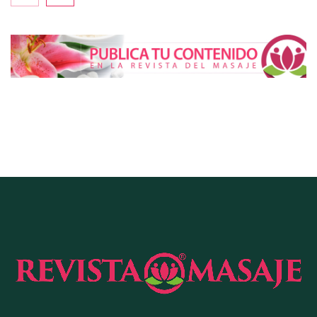
cada vez más pacientes buscan verse mejor sin
cambiar sus rasgos, según la Clínica Mética
Cistitis en verano: hidratación, higiene y evitar la
humedad prolongada, claves para prevenir una de
las infecciones más frecuentes