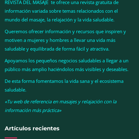
REVISTA DEL MASAJE te ofrece una revista gratuita de
información variada sobre temas relacionados con el
mundo del masaje, la relajación y la vida saludable.
Queremos ofrecer información y recursos que inspiren y
motiven a mujeres y hombres a llevar una vida más
saludable y equilibrada de forma fácil y atractiva.
Apoyamos los pequeños negocios saludables a llegar a un
público más amplio haciéndolos más visibles y deseables.
El entrenamiento femenino cambia de objetivo: la
De esta forma fomentamos la vida sana y el ecosistema
fuerza y la salud ganan terreno a la clásica
saludable.
‘pérdida de peso’, según Distrito Estudio
«Tu web de referencia en masajes y relajación con la
información más práctica»
Artículos recientes