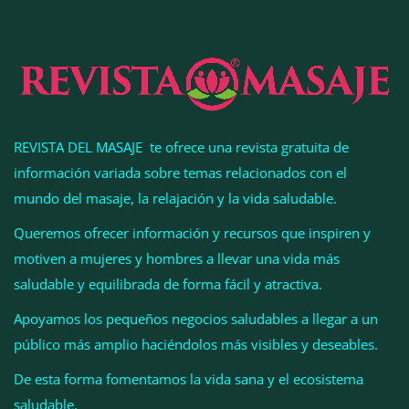
REVISTA DEL MASAJE te ofrece una revista gratuita de
información variada sobre temas relacionados con el
mundo del masaje, la relajación y la vida saludable.
Queremos ofrecer información y recursos que inspiren y
motiven a mujeres y hombres a llevar una vida más
Esenzzia da la bienvenida a agosto con
saludable y equilibrada de forma fácil y atractiva.
descuentos del 15% en todo su catálogo de
Apoyamos los pequeños negocios saludables a llegar a un
perfumes de equivalencia
público más amplio haciéndolos más visibles y deseables.
De esta forma fomentamos la vida sana y el ecosistema
saludable.