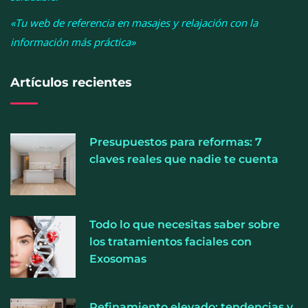
«Tu web de referencia en masajes y relajación con la
información más práctica»
Artículos recientes
Presupuestos para reformas: 7
La luz roja, el nuevo aftersun, actúa en la
claves reales que nadie te cuenta
recuperación de la piel después del sol
La medicina estética gira hacia la naturalidad:
Todo lo que necesitas saber sobre
cada vez más pacientes buscan verse mejor sin
los tratamientos faciales con
cambiar sus rasgos, según la Clínica Mética
Exosomas
Refinamiento elevado: tendencias y