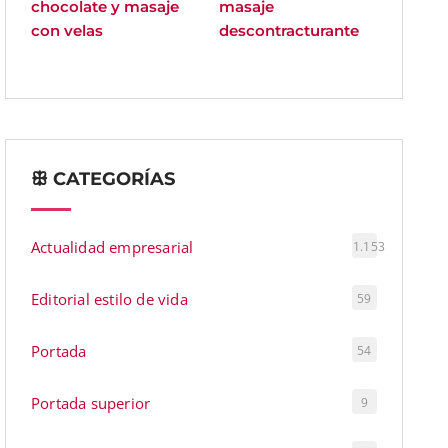
chocolate y masaje
masaje
con velas
descontracturante
ꕥ CATEGORÍAS
Actualidad empresarial
1.153
Editorial estilo de vida
59
Portada
54
Portada superior
9