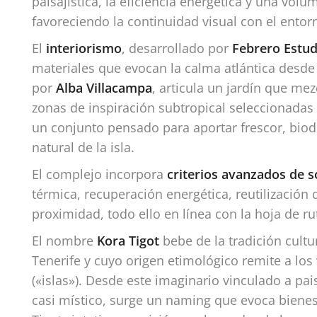
paisajística, la eficiencia energética y una volu
favoreciendo la continuidad visual con el entor
El
interiorismo
, desarrollado por
Febrero Estud
materiales que evocan la calma atlántica desde 
por
Alba Villacampa
, articula un jardín que me
zonas de inspiración subtropical seleccionadas
un conjunto pensado para aportar frescor, biod
natural de la isla.
El complejo incorpora
criterios avanzados de s
térmica, recuperación energética, reutilización 
proximidad, todo ello en línea con la hoja de ru
El nombre
Kora Tigot
bebe de la tradición cultu
Tenerife y cuyo origen etimológico remite a lo
(«islas»). Desde este imaginario vinculado a pai
casi místico, surge un naming que evoca bienest