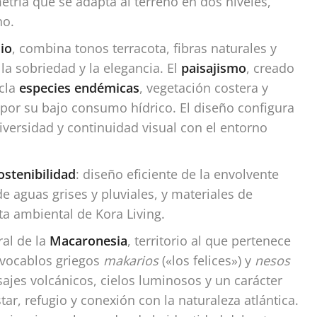
metría que se adapta al terreno en dos niveles,
no.
io
, combina tonos terracota, fibras naturales y
la sobriedad y la elegancia. El
paisajismo
, creado
zcla
especies endémicas
, vegetación costera y
 por su bajo consumo hídrico. El diseño configura
iversidad y continuidad visual con el entorno
ostenibilidad
: diseño eficiente de la envolvente
de aguas grises y pluviales, y materiales de
ta ambiental de Kora Living.
ral de la
Macaronesia
, territorio al que pertenece
s vocablos griegos
makarios
(«los felices») y
nesos
sajes volcánicos, cielos luminosos y un carácter
ar, refugio y conexión con la naturaleza atlántica.