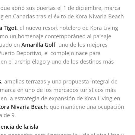
 que abrió sus puertas el 1 de diciembre, marca
 en Canarias tras el éxito de Kora Nivaria Beach
a Tigot
, el nuevo resort hotelero de Kora Living
mo un homenaje contemporáneo al paisaje
ituado en
Amarilla Golf
, uno de los mejores
Puerto Deportivo, el complejo nace para
en el archipiélago y uno de los destinos más
s
, amplias terrazas y una propuesta integral de
la marca en uno de los mercados turísticos más
en la estrategia de expansión de Kora Living en
Kora Nivaria Beach
, que mantiene una ocupación
a de 9.
encia de la isla
s pensados para favorecer la vida al aire libre y