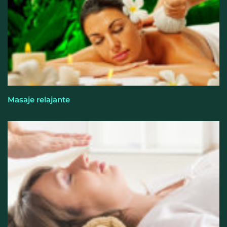
Saludarte Prodent conmemora su quinto
aniversario con un evento en el Hotel &
Restaurante Casa Pepe
Masaje relajante
El kit del verano que deshincha y evita acumular
grasa