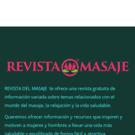
El entrenamiento femenino cambia de objetivo: la
fuerza y la salud ganan terreno a la clásica
‘pérdida de peso’, según Distrito Estudio
REVISTA DEL MASAJE te ofrece una revista gratuita de
información variada sobre temas relacionados con el
mundo del masaje, la relajación y la vida saludable.
Queremos ofrecer información y recursos que inspiren y
motiven a mujeres y hombres a llevar una vida más
Perfumería Laura incorpora Nasomatto a su
saludable y equilibrada de forma fácil y atractiva.