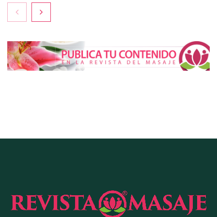
La medicina estética gira hacia la naturalidad:
cada vez más pacientes buscan verse mejor sin
cambiar sus rasgos, según la Clínica Mética
Cistitis en verano: hidratación, higiene y evitar la
humedad prolongada, claves para prevenir una de
las infecciones más frecuentes