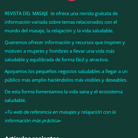
REVISTA DEL MASAJE te ofrece una revista gratuita de
información variada sobre temas relacionados con el
mundo del masaje, la relajación y la vida saludable.
Queremos ofrecer información y recursos que inspiren y
motiven a mujeres y hombres a llevar una vida más
saludable y equilibrada de forma fácil y atractiva.
Apoyamos los pequeños negocios saludables a llegar a un
público más amplio haciéndolos más visibles y deseables.
El entrenamiento femenino cambia de objetivo: la
De esta forma fomentamos la vida sana y el ecosistema
fuerza y la salud ganan terreno a la clásica
saludable.
‘pérdida de peso’, según Distrito Estudio
«Tu web de referencia en masajes y relajación con la
información más práctica»