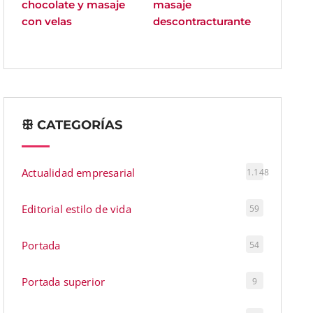
chocolate y masaje
masaje
con velas
descontracturante
ꕥ CATEGORÍAS
Actualidad empresarial
1.148
Editorial estilo de vida
59
Portada
54
Portada superior
9