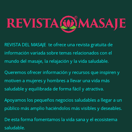
REVISTA DEL MASAJE te ofrece una revista gratuita de
información variada sobre temas relacionados con el
mundo del masaje, la relajación y la vida saludable.
Queremos ofrecer información y recursos que inspiren y
motiven a mujeres y hombres a llevar una vida más
La luz roja, el nuevo aftersun, actúa en la
saludable y equilibrada de forma fácil y atractiva.
recuperación de la piel después del sol
Apoyamos los pequeños negocios saludables a llegar a un
público más amplio haciéndolos más visibles y deseables.
La medicina estética gira hacia la naturalidad:
cada vez más pacientes buscan verse mejor sin
De esta forma fomentamos la vida sana y el ecosistema
cambiar sus rasgos, según la Clínica Mética
saludable.