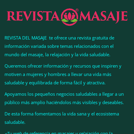
REVISTA DEL MASAJE te ofrece una revista gratuita de
información variada sobre temas relacionados con el
mundo del masaje, la relajación y la vida saludable.
Queremos ofrecer información y recursos que inspiren y
motiven a mujeres y hombres a llevar una vida más
Esenzzia da la bienvenida a agosto con
saludable y equilibrada de forma fácil y atractiva.
descuentos del 15% en todo su catálogo de
Apoyamos los pequeños negocios saludables a llegar a un
perfumes de equivalencia
público más amplio haciéndolos más visibles y deseables.
De esta forma fomentamos la vida sana y el ecosistema
saludable.
«Tu web de referencia en masajes y relajación con la