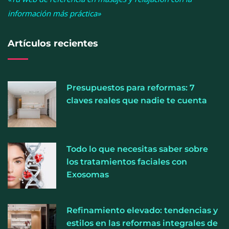
información más práctica»
Artículos recientes
Presupuestos para reformas: 7
La luz roja, el nuevo aftersun, actúa en la
claves reales que nadie te cuenta
recuperación de la piel después del sol
La medicina estética gira hacia la naturalidad:
Todo lo que necesitas saber sobre
cada vez más pacientes buscan verse mejor sin
los tratamientos faciales con
cambiar sus rasgos, según la Clínica Mética
Exosomas
Refinamiento elevado: tendencias y
estilos en las reformas integrales de