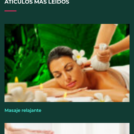
ATÍCULOS MÁS LEÍDOS
Cistitis en verano: hidratación, higiene y evitar la
humedad prolongada, claves para prevenir una de
las infecciones más frecuentes
Masaje relajante
El entrenamiento femenino cambia de objetivo: la