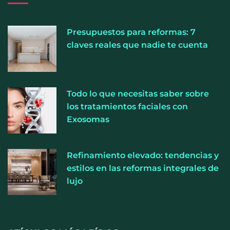
Presupuestos para reformas: 7
La luz roja, el nuevo aftersun, actúa en la
claves reales que nadie te cuenta
recuperación de la piel después del sol
La medicina estética gira hacia la naturalidad:
Todo lo que necesitas saber sobre
cada vez más pacientes buscan verse mejor sin
los tratamientos faciales con
cambiar sus rasgos, según la Clínica Mética
Exosomas
Refinamiento elevado: tendencias y
estilos en las reformas integrales de
lujo