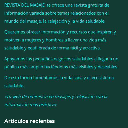
REVISTA DEL MASAJE te ofrece una revista gratuita de
información variada sobre temas relacionados con el
mundo del masaje, la relajación y la vida saludable.
Queremos ofrecer información y recursos que inspiren y
motiven a mujeres y hombres a llevar una vida más
Esenzzia da la bienvenida a agosto con
saludable y equilibrada de forma fácil y atractiva.
descuentos del 15% en todo su catálogo de
Apoyamos los pequeños negocios saludables a llegar a un
perfumes de equivalencia
público más amplio haciéndolos más visibles y deseables.
De esta forma fomentamos la vida sana y el ecosistema
saludable.
«Tu web de referencia en masajes y relajación con la
información más práctica»
Artículos recientes