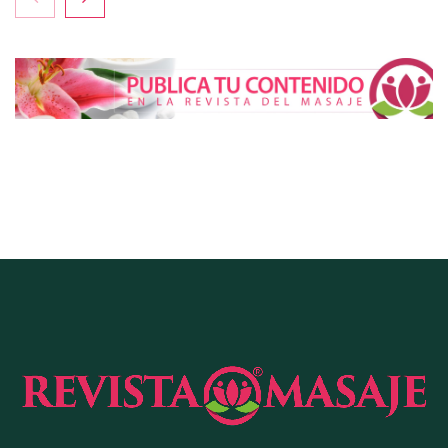
COMPALISS de LYSOTRIC: cuando un solo
producto multiplica las posibilidades del salón
profesional