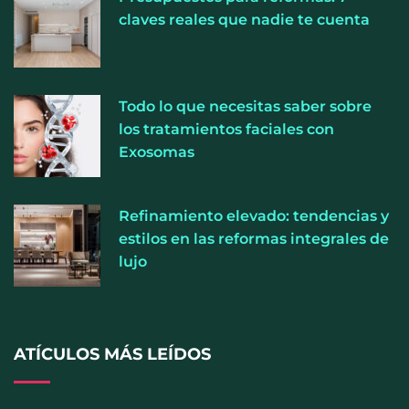
La luz roja, el nuevo aftersun, actúa en la
claves reales que nadie te cuenta
recuperación de la piel después del sol
La medicina estética gira hacia la naturalidad:
Todo lo que necesitas saber sobre
cada vez más pacientes buscan verse mejor sin
los tratamientos faciales con
cambiar sus rasgos, según la Clínica Mética
Exosomas
Refinamiento elevado: tendencias y
estilos en las reformas integrales de
lujo
ATÍCULOS MÁS LEÍDOS