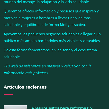
mundo del masaje, la relajación y la vida saludable.
Queremos ofrecer información y recursos que inspiren y
motiven a mujeres y hombres a llevar una vida más
Esenzzia da la bienvenida a agosto con
saludable y equilibrada de forma fácil y atractiva.
descuentos del 15% en todo su catálogo de
Apoyamos los pequeños negocios saludables a llegar a un
perfumes de equivalencia
público más amplio haciéndolos más visibles y deseables.
De esta forma fomentamos la vida sana y el ecosistema
saludable.
«Tu web de referencia en masajes y relajación con la
información más práctica»
Artículos recientes
Presupuestos para reformas: 7