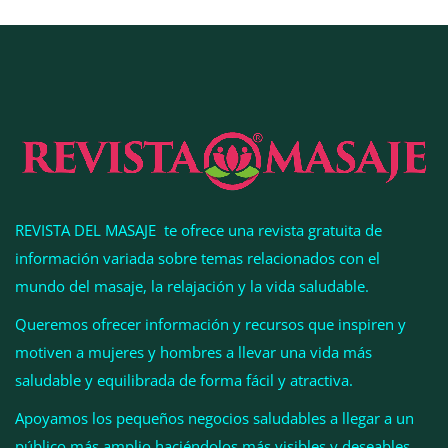
Esenzzia da la bienvenida a agosto con
descuentos del 15% en todo su catálogo de
perfumes de equivalencia
REVISTA DEL MASAJE te ofrece una revista gratuita de
información variada sobre temas relacionados con el
mundo del masaje, la relajación y la vida saludable.
Queremos ofrecer información y recursos que inspiren y
motiven a mujeres y hombres a llevar una vida más
La luz roja, el nuevo aftersun, actúa en la
saludable y equilibrada de forma fácil y atractiva.
recuperación de la piel después del sol
Apoyamos los pequeños negocios saludables a llegar a un
público más amplio haciéndolos más visibles y deseables.