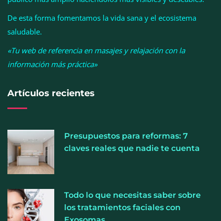
La medicina estética gira hacia la naturalidad:
cada vez más pacientes buscan verse mejor sin
De esta forma fomentamos la vida sana y el ecosistema
cambiar sus rasgos, según la Clínica Mética
saludable.
«Tu web de referencia en masajes y relajación con la
información más práctica»
Artículos recientes
Presupuestos para reformas: 7
claves reales que nadie te cuenta
Cistitis en verano: hidratación, higiene y evitar la
Todo lo que necesitas saber sobre
humedad prolongada, claves para prevenir una de
los tratamientos faciales con
las infecciones más frecuentes
Exosomas