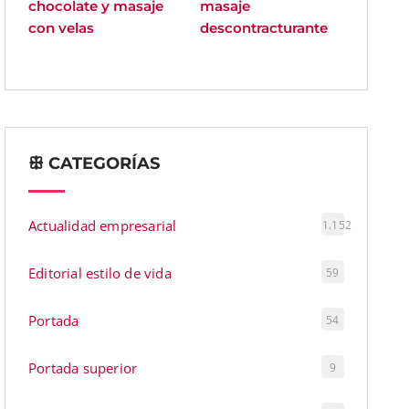
chocolate y masaje
masaje
con velas
descontracturante
ꕥ CATEGORÍAS
Actualidad empresarial
1.152
Editorial estilo de vida
59
Portada
54
Portada superior
9