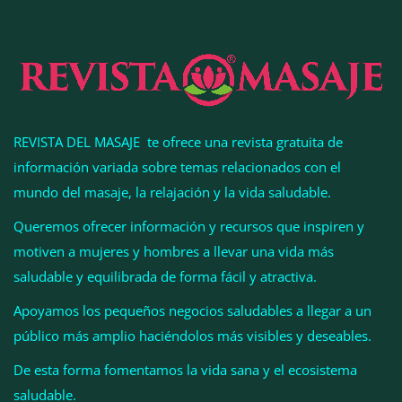
REVISTA DEL MASAJE te ofrece una revista gratuita de
información variada sobre temas relacionados con el
mundo del masaje, la relajación y la vida saludable.
Queremos ofrecer información y recursos que inspiren y
motiven a mujeres y hombres a llevar una vida más
La luz roja, el nuevo aftersun, actúa en la
saludable y equilibrada de forma fácil y atractiva.
recuperación de la piel después del sol
Apoyamos los pequeños negocios saludables a llegar a un
público más amplio haciéndolos más visibles y deseables.
La medicina estética gira hacia la naturalidad:
cada vez más pacientes buscan verse mejor sin
De esta forma fomentamos la vida sana y el ecosistema
cambiar sus rasgos, según la Clínica Mética
saludable.