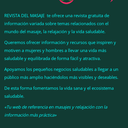
REVISTA DEL MASAJE te ofrece una revista gratuita de
información variada sobre temas relacionados con el
mundo del masaje, la relajación y la vida saludable.
Queremos ofrecer información y recursos que inspiren y
motiven a mujeres y hombres a llevar una vida más
saludable y equilibrada de forma fácil y atractiva.
Apoyamos los pequeños negocios saludables a llegar a un
público más amplio haciéndolos más visibles y deseables.
Cistitis en verano: hidratación, higiene y evitar la
humedad prolongada, claves para prevenir una de
De esta forma fomentamos la vida sana y el ecosistema
las infecciones más frecuentes
saludable.
«Tu web de referencia en masajes y relajación con la
información más práctica»