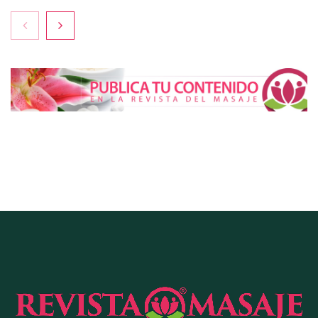
La luz roja, el nuevo aftersun, actúa en la
recuperación de la piel después del sol
La medicina estética gira hacia la naturalidad:
cada vez más pacientes buscan verse mejor sin
cambiar sus rasgos, según la Clínica Mética