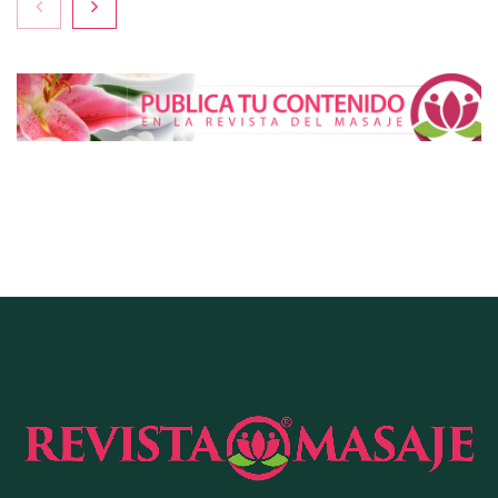
COMPALISS de LYSOTRIC: cuando un solo
producto multiplica las posibilidades del salón
profesional