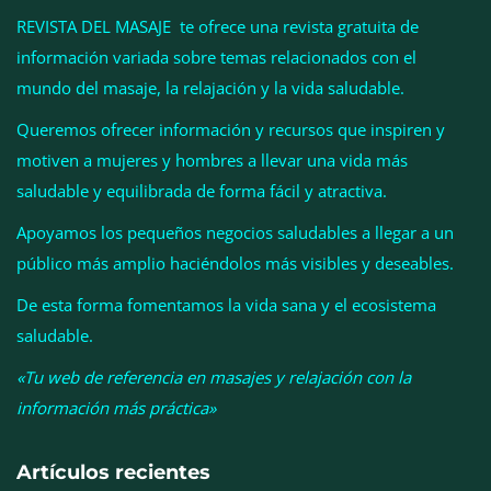
REVISTA DEL MASAJE te ofrece una revista gratuita de
información variada sobre temas relacionados con el
mundo del masaje, la relajación y la vida saludable.
Queremos ofrecer información y recursos que inspiren y
motiven a mujeres y hombres a llevar una vida más
Esenzzia da la bienvenida a agosto con
saludable y equilibrada de forma fácil y atractiva.
descuentos del 15% en todo su catálogo de
Apoyamos los pequeños negocios saludables a llegar a un
perfumes de equivalencia
público más amplio haciéndolos más visibles y deseables.
De esta forma fomentamos la vida sana y el ecosistema
saludable.
«Tu web de referencia en masajes y relajación con la
información más práctica»
Artículos recientes