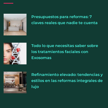
Presupuestos para reformas: 7
La luz roja, el nuevo aftersun, actúa en la
claves reales que nadie te cuenta
recuperación de la piel después del sol
La medicina estética gira hacia la naturalidad:
Todo lo que necesitas saber sobre
cada vez más pacientes buscan verse mejor sin
los tratamientos faciales con
cambiar sus rasgos, según la Clínica Mética
Exosomas
Refinamiento elevado: tendencias y
estilos en las reformas integrales de
lujo