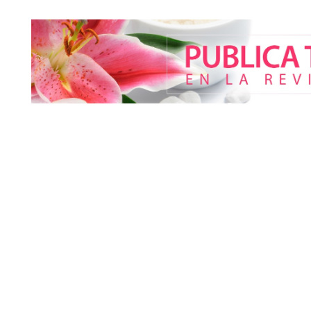
más pacientes
mejor sin camb
según la Clíni
La luz roja, el nuevo aftersun,
actúa en la recuperación de la
piel después del sol
El entrenamiento femenino
Perfumería La