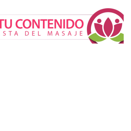
 buscan verse
iar sus rasgos,
ca Mética
Cistitis en verano: hidratación,
higiene y evitar la humedad
prolongada, claves para
prevenir una de las
infecciones más frecuentes
ura incorpora
Allianz: el calor dispara los