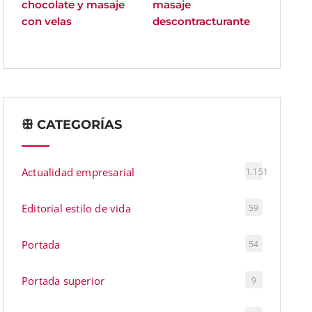
chocolate y masaje
masaje
con velas
descontracturante
ꕥ CATEGORÍAS
Actualidad empresarial
1.151
Editorial estilo de vida
59
Portada
54
Portada superior
9