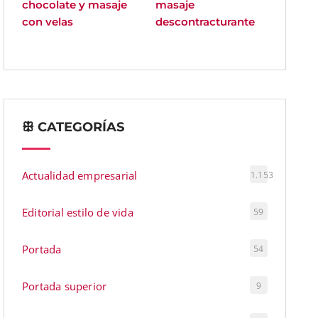
chocolate y masaje
masaje
con velas
descontracturante
ꕥ CATEGORÍAS
Actualidad empresarial
1.153
Editorial estilo de vida
59
Portada
54
Portada superior
9