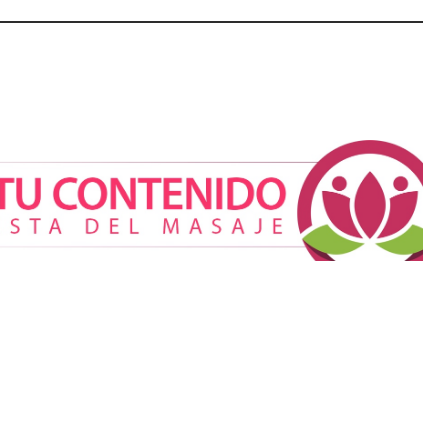
a bienvenida a
La luz roja, el nuevo aftersun,
scuentos del 15%
actúa en la recuperación de la
tálogo de
piel después del sol
quivalencia