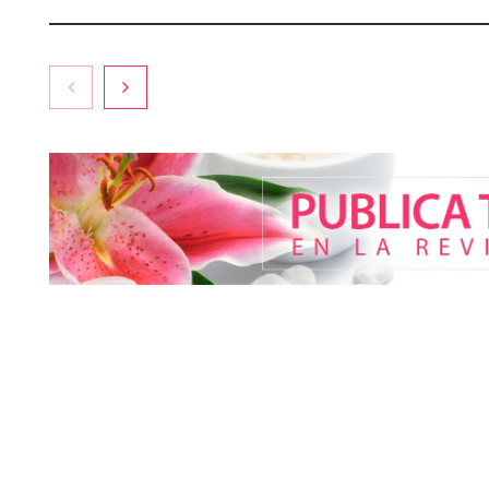
COMPALISS de LYSOTRIC:
Esenzzia da l
cuando un solo producto
agosto con de
multiplica las posibilidades
en todo su ca
del salón profesional
perfumes de e
La medicina estética gira
hacia la naturalidad: cada vez
más pacientes buscan verse
mejor sin cambiar sus rasgos,