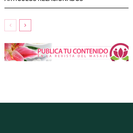
La luz roja, el nuevo aftersun, actúa en la
recuperación de la piel después del sol
La medicina estética gira hacia la naturalidad:
cada vez más pacientes buscan verse mejor sin