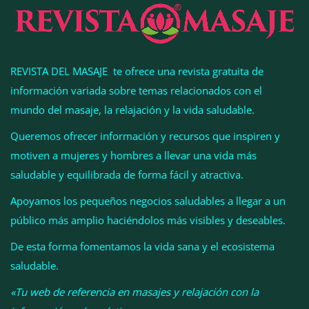
cambiar sus rasgos, según la Clínica Mética
REVISTA DEL MASAJE te ofrece una revista gratuita de
información variada sobre temas relacionados con el
mundo del masaje, la relajación y la vida saludable.
Queremos ofrecer información y recursos que inspiren y
motiven a mujeres y hombres a llevar una vida más
saludable y equilibrada de forma fácil y atractiva.
Apoyamos los pequeños negocios saludables a llegar a un
público más amplio haciéndolos más visibles y deseables.
Cistitis en verano: hidratación, higiene y evitar la
humedad prolongada, claves para prevenir una de
De esta forma fomentamos la vida sana y el ecosistema
las infecciones más frecuentes
saludable.
«Tu web de referencia en masajes y relajación con la