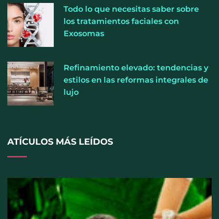
Todo lo que necesitas saber sobre
cada vez más pacientes buscan verse mejor sin
los tratamientos faciales con
cambiar sus rasgos, según la Clínica Mética
Exosomas
Refinamiento elevado: tendencias y
estilos en las reformas integrales de
lujo
ATÍCULOS MÁS LEÍDOS
Cistitis en verano: hidratación, higiene y evitar la
humedad prolongada, claves para prevenir una de
las infecciones más frecuentes