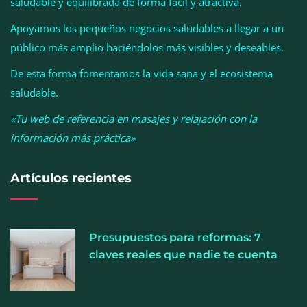
Esenzzia da la bienvenida a agosto con
saludable y equilibrada de forma fácil y atractiva.
descuentos del 15% en todo su catálogo de
Apoyamos los pequeños negocios saludables a llegar a un
perfumes de equivalencia
público más amplio haciéndolos más visibles y deseables.
De esta forma fomentamos la vida sana y el ecosistema
saludable.
«Tu web de referencia en masajes y relajación con la
información más práctica»
Artículos recientes
Presupuestos para reformas: 7
La luz roja, el nuevo aftersun, actúa en la
claves reales que nadie te cuenta
recuperación de la piel después del sol
La medicina estética gira hacia la naturalidad: