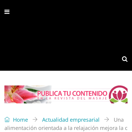
Home
Actualidad empresarial
Una
alimentación orientada a la relajación mejora la c