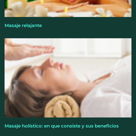
Saludarte Prodent conmemora su quinto
aniversario con un evento en el Hotel &
Restaurante Casa Pepe
Masaje relajante
El kit del verano que deshincha y evita acumular
grasa
Masaje holístico: en que consiste y sus beneficios