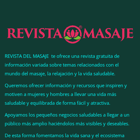
‘pérdida de peso’, según Distrito Estudio
REVISTA DEL MASAJE te ofrece una revista gratuita de
información variada sobre temas relacionados con el
mundo del masaje, la relajación y la vida saludable.
Queremos ofrecer información y recursos que inspiren y
motiven a mujeres y hombres a llevar una vida más
Perfumería Laura incorpora Nasomatto a su
saludable y equilibrada de forma fácil y atractiva.
selección de perfumería nicho
Apoyamos los pequeños negocios saludables a llegar a un
público más amplio haciéndolos más visibles y deseables.
De esta forma fomentamos la vida sana y el ecosistema