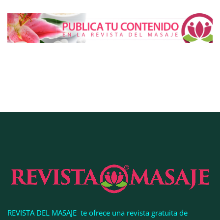
cambiar sus rasgos, según la Clínica Mética
Cistitis en verano: hidratación, higiene y evitar la
humedad prolongada, claves para prevenir una de
las infecciones más frecuentes
REVISTA DEL MASAJE te ofrece una revista gratuita de