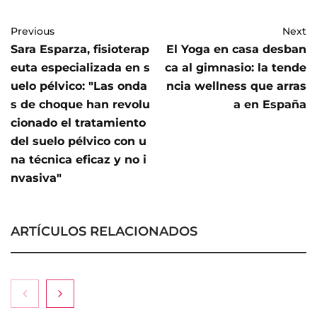
Previous
Next
Sara Esparza, fisioterap
El Yoga en casa desban
euta especializada en s
ca al gimnasio: la tende
uelo pélvico: "Las onda
ncia wellness que arras
s de choque han revolu
a en España
cionado el tratamiento
del suelo pélvico con u
na técnica eficaz y no i
nvasiva"
ARTÍCULOS RELACIONADOS
La medicina estética gira hacia la naturalidad:
cada vez más pacientes buscan verse mejor sin