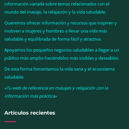
información variada sobre temas relacionados con el
mundo del masaje, la relajación y la vida saludable.
Queremos ofrecer información y recursos que inspiren y
motiven a mujeres y hombres a llevar una vida más
saludable y equilibrada de forma fácil y atractiva.
Apoyamos los pequeños negocios saludables a llegar a un
público más amplio haciéndolos más visibles y deseables.
El entrenamiento femenino cambia de objetivo: la
De esta forma fomentamos la vida sana y el ecosistema
fuerza y la salud ganan terreno a la clásica
saludable.
‘pérdida de peso’, según Distrito Estudio
«Tu web de referencia en masajes y relajación con la
información más práctica»
Artículos recientes