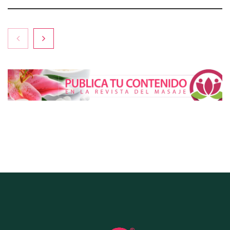
El entrenamiento femenino cambia de objetivo: la
fuerza y la salud ganan terreno a la clásica
‘pérdida de peso’, según Distrito Estudio