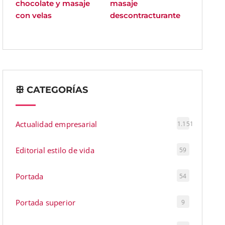
chocolate y masaje
masaje
con velas
descontracturante
ꕥ CATEGORÍAS
Actualidad empresarial
1.151
Editorial estilo de vida
59
Portada
54
Portada superior
9