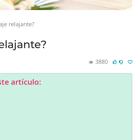
je relajante?
elajante?
3880
te artículo: